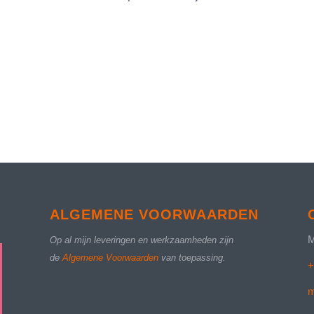
ALGEMENE VOORWAARDEN
M
Op al mijn leveringen en werkzaamheden zijn
de
Algemene Voorwaarden
van toepassing.
+
m