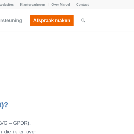
websites
Klantervaringen
Over Marcel
Contact
ersteuning
Afspraak maken
t)?
 (AVG – GPDR).
 die ik er over